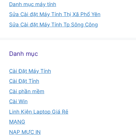
Danh mục máy tính
Sửa Cài đặt Máy Tính Thị Xã Phổ Yên
Sửa Cài đặt Máy Tính Tp Sông Công
Danh mục
Cài Đặt Máy Tính
Cài Đặt Tỉnh
Cài phần mềm
Cài Win
Linh Kiện Laptop Giá Rẻ
MẠNG
NẠP MỰC IN