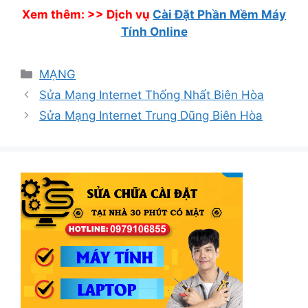
Xem thêm: >>
Dịch vụ
Cài Đặt Phần Mềm Máy
Tính Online
Danh
MẠNG
mục
Sửa Mạng Internet Thống Nhất Biên Hòa
Sửa Mạng Internet Trung Dũng Biên Hòa