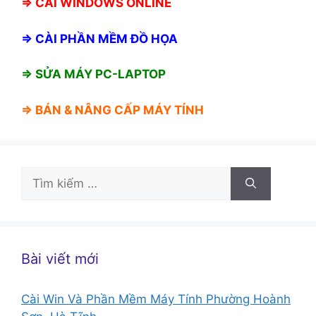
⇒
CÀI WINDOWS ONLINE
⇒
CÀI PHẦN MỀM ĐỒ HỌA
⇒ SỬA MÁY PC-LAPTOP
⇒ BÁN &
NÂNG CẤP MÁY TÍNH
Tìm
kiếm
cho:
Bài viết mới
Cài Win Và Phần Mềm Máy Tính Phường Hoành