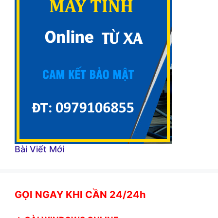
Bài Viết Mới
GỌI NGAY KHI CẦN 24/24h