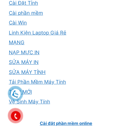
Cài Đặt Tỉnh
Cài phần mềm
Cài Win
Linh Kiện Laptop Giá Rẻ
MẠNG
NẠP MỰC IN
SỬA MÁY IN
SỬA MÁY TÍNH
Tải Phần Mềm Máy Tính
TỈNH MỚI
Vệ Sinh Máy Tính
Cài đặt phần mềm online