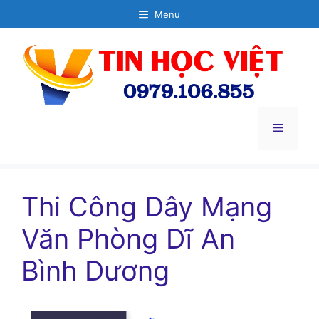
Chuyển
Menu
đến
nội
dung
Menu
Thi Công Dây Mạng
Văn Phòng Dĩ An
Bình Dương