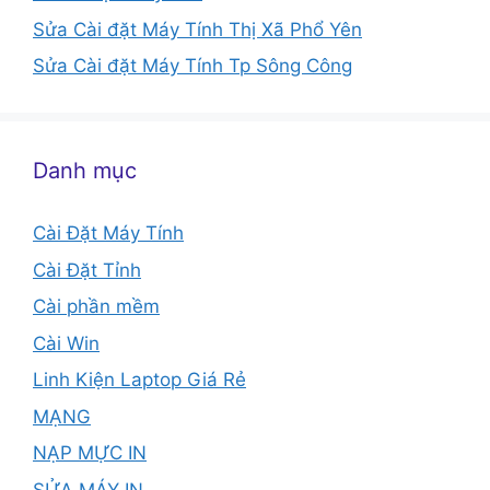
Sửa Cài đặt Máy Tính Thị Xã Phổ Yên
Sửa Cài đặt Máy Tính Tp Sông Công
Danh mục
Cài Đặt Máy Tính
Cài Đặt Tỉnh
Cài phần mềm
Cài Win
Linh Kiện Laptop Giá Rẻ
MẠNG
NẠP MỰC IN
SỬA MÁY IN