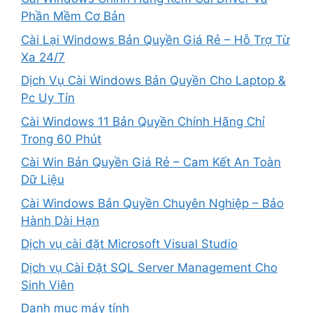
Phần Mềm Cơ Bản
Cài Lại Windows Bản Quyền Giá Rẻ – Hỗ Trợ Từ
Xa 24/7
Dịch Vụ Cài Windows Bản Quyền Cho Laptop &
Pc Uy Tín
Cài Windows 11 Bản Quyền Chính Hãng Chỉ
Trong 60 Phút
Cài Win Bản Quyền Giá Rẻ – Cam Kết An Toàn
Dữ Liệu
Cài Windows Bản Quyền Chuyên Nghiệp – Bảo
Hành Dài Hạn
Dịch vụ cài đặt Microsoft Visual Studio
Dịch vụ Cài Đặt SQL Server Management Cho
Sinh Viên
Danh mục máy tính