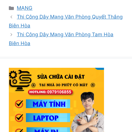
Danh
MẠNG
mục
Thi Công Dây Mạng Văn Phòng Quyết Thắng
Biên Hòa
Thi Công Dây Mạng Văn Phòng Tam Hòa
Biên Hòa