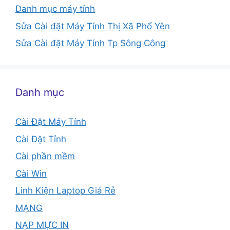
Danh mục máy tính
Sửa Cài đặt Máy Tính Thị Xã Phổ Yên
Sửa Cài đặt Máy Tính Tp Sông Công
Danh mục
Cài Đặt Máy Tính
Cài Đặt Tỉnh
Cài phần mềm
Cài Win
Linh Kiện Laptop Giá Rẻ
MẠNG
NẠP MỰC IN