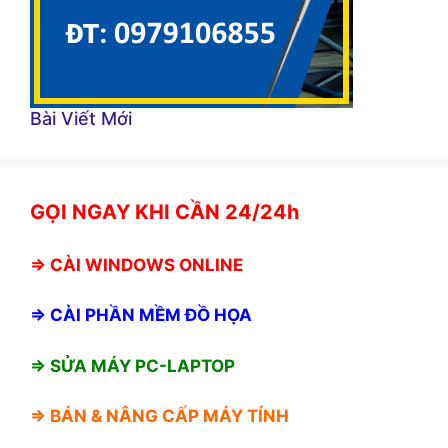
Bài Viết Mới
GỌI NGAY KHI CẦN 24/24h
⇒
CÀI WINDOWS ONLINE
⇒
CÀI PHẦN MỀM ĐỒ HỌA
⇒ SỬA MÁY PC-LAPTOP
⇒ BÁN &
NÂNG CẤP MÁY TÍNH