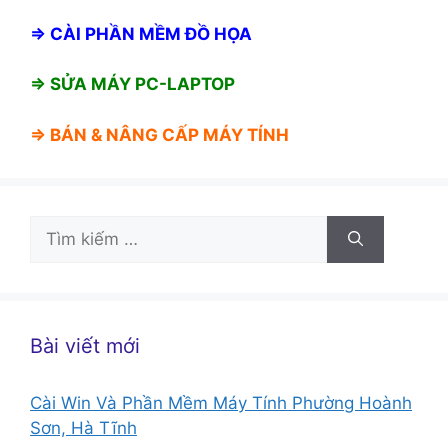
⇒
CÀI PHẦN MỀM ĐỒ HỌA
⇒ SỬA MÁY PC-LAPTOP
⇒ BÁN &
NÂNG CẤP MÁY TÍNH
Tìm
kiếm
cho:
Bài viết mới
Cài Win Và Phần Mềm Máy Tính Phường Hoành
Sơn, Hà Tĩnh