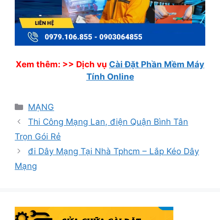
Xem thêm: >>
Dịch vụ
Cài Đặt Phần Mềm Máy
Tính Online
Danh
MẠNG
mục
Thi Công Mạng Lan, điện Quận Bình Tân
Trọn Gói Rẻ
đi Dây Mạng Tại Nhà Tphcm – Lắp Kéo Dây
Mạng