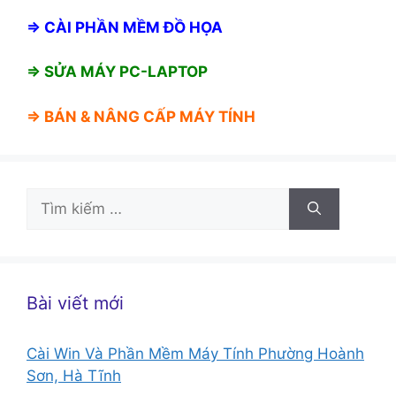
⇒
CÀI PHẦN MỀM ĐỒ HỌA
⇒ SỬA MÁY PC-LAPTOP
⇒ BÁN &
NÂNG CẤP MÁY TÍNH
Tìm
kiếm
cho:
Bài viết mới
Cài Win Và Phần Mềm Máy Tính Phường Hoành
Sơn, Hà Tĩnh