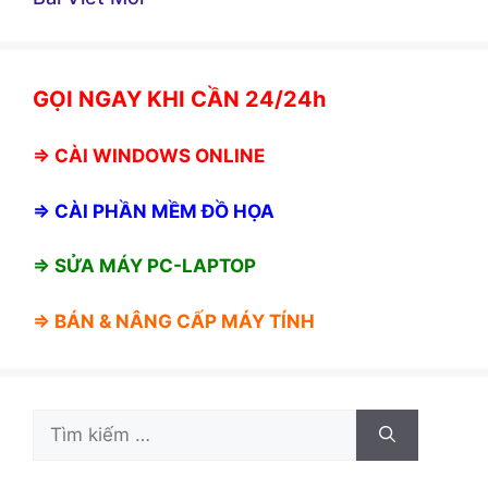
GỌI NGAY KHI CẦN 24/24h
⇒
CÀI WINDOWS ONLINE
⇒
CÀI PHẦN MỀM ĐỒ HỌA
⇒ SỬA MÁY PC-LAPTOP
⇒ BÁN &
NÂNG CẤP MÁY TÍNH
Tìm
kiếm
cho: