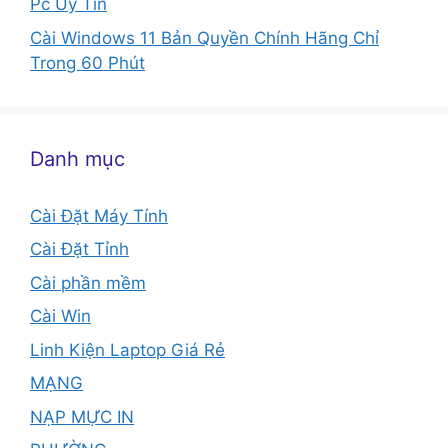
Pc Uy Tín
Cài Windows 11 Bản Quyền Chính Hãng Chỉ
Trong 60 Phút
Danh mục
Cài Đặt Máy Tính
Cài Đặt Tỉnh
Cài phần mềm
Cài Win
Linh Kiện Laptop Giá Rẻ
MẠNG
NẠP MỰC IN