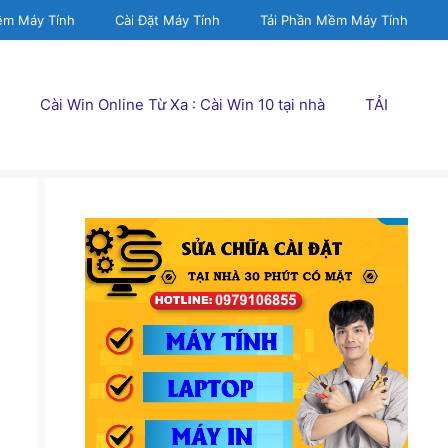
ềm Máy Tính
Cài Đặt Máy Tính
Tải Phần Mềm Máy Tính
Cài Win Online Từ Xa : Cài Win 10 tại nhà
TẢI