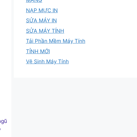
MẠNG
NẠP MỰC IN
SỬA MÁY IN
SỬA MÁY TÍNH
Tải Phần Mềm Máy Tính
TỈNH MỚI
Vệ Sinh Máy Tính
ngũ
ộ