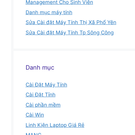
Management Cho Sinh Viên
Danh mục máy tính
Sửa Cài đặt Máy Tính Thị Xã Phổ Yên
Sửa Cài đặt Máy Tính Tp Sông Công
Danh mục
Cài Đặt Máy Tính
Cài Đặt Tỉnh
Cài phần mềm
Cài Win
Linh Kiện Laptop Giá Rẻ