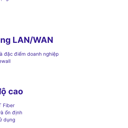
 mạng LAN/WAN
và đặc điểm doanh nghiệp
ewall
độ cao
T Fiber
và ổn định
sử dụng