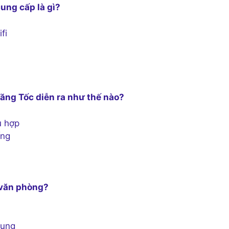
cung cấp là gì?
fi
Tăng Tốc diễn ra như thế nào?
ù hợp
ống
 văn phòng?
dụng