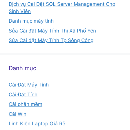
Dịch vụ Cài Đặt SQL Server Management Cho
Sinh Viên
Danh mục máy tính
Sửa Cài đặt Máy Tính Thị Xã Phổ Yên
Sửa Cài đặt Máy Tính Tp Sông Công
Danh mục
Cài Đặt Máy Tính
Cài Đặt Tỉnh
Cài phần mềm
Cài Win
Linh Kiện Laptop Giá Rẻ