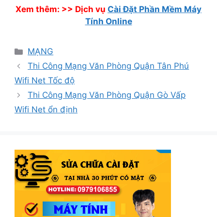
Xem thêm: >>
Dịch vụ
Cài Đặt Phần Mềm Máy
Tính Online
Danh
MẠNG
mục
Thi Công Mạng Văn Phòng Quận Tân Phú
Wifi Net Tốc độ
Thi Công Mạng Văn Phòng Quận Gò Vấp
Wifi Net ổn định