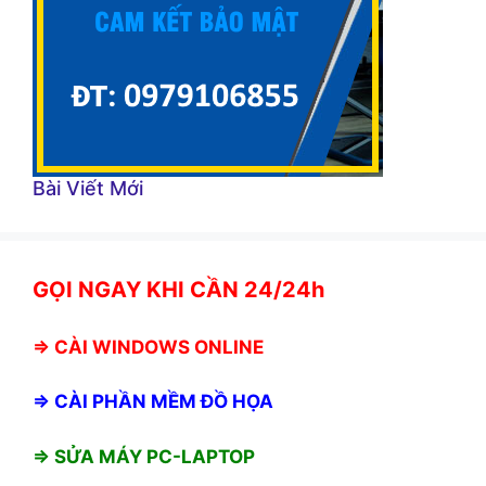
Bài Viết Mới
GỌI NGAY KHI CẦN 24/24h
⇒
CÀI WINDOWS ONLINE
⇒
CÀI PHẦN MỀM ĐỒ HỌA
⇒ SỬA MÁY PC-LAPTOP