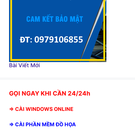
Bài Viết Mới
GỌI NGAY KHI CẦN 24/24h
⇒
CÀI WINDOWS ONLINE
⇒
CÀI PHẦN MỀM ĐỒ HỌA