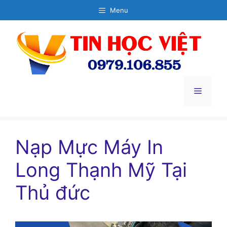
Chuyển
Menu
đến
nội
dung
Menu
Nạp Mực Máy In
Long Thạnh Mỹ Tại
Thủ đức