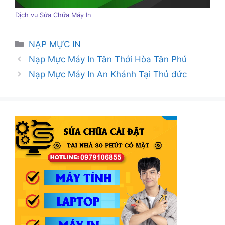
Dịch vụ Sửa Chữa Máy In
Danh
NẠP MỰC IN
mục
Nạp Mực Máy In Tân Thới Hòa Tân Phú
Nạp Mực Máy In An Khánh Tại Thủ đức