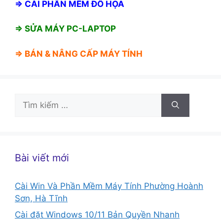
⇒
CÀI PHẦN MỀM ĐỒ HỌA
⇒ SỬA MÁY PC-LAPTOP
⇒ BÁN &
NÂNG CẤP MÁY TÍNH
Tìm
kiếm
cho:
Bài viết mới
Cài Win Và Phần Mềm Máy Tính Phường Hoành
Sơn, Hà Tĩnh
Cài đặt Windows 10/11 Bản Quyền Nhanh