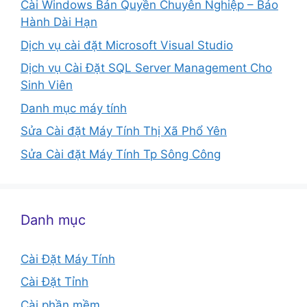
Cài Windows Bản Quyền Chuyên Nghiệp – Bảo
Hành Dài Hạn
Dịch vụ cài đặt Microsoft Visual Studio
Dịch vụ Cài Đặt SQL Server Management Cho
Sinh Viên
Danh mục máy tính
Sửa Cài đặt Máy Tính Thị Xã Phổ Yên
Sửa Cài đặt Máy Tính Tp Sông Công
Danh mục
Cài Đặt Máy Tính
Cài Đặt Tỉnh
Cài phần mềm