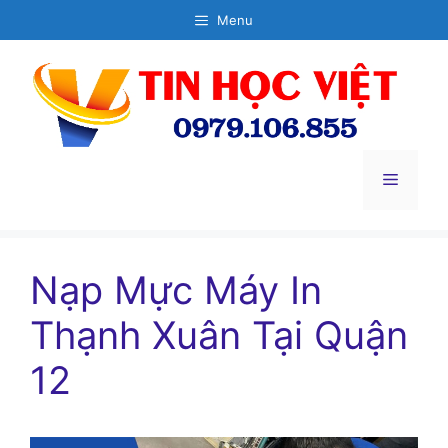
Chuyển
Menu
đến
nội
dung
Menu
Nạp Mực Máy In
Thạnh Xuân Tại Quận
12