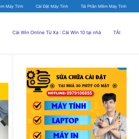
ềm Máy Tính
Cài Đặt Máy Tính
Tải Phần Mềm Máy Tính
Cài Win Online Từ Xa : Cài Win 10 tại nhà
TẢI