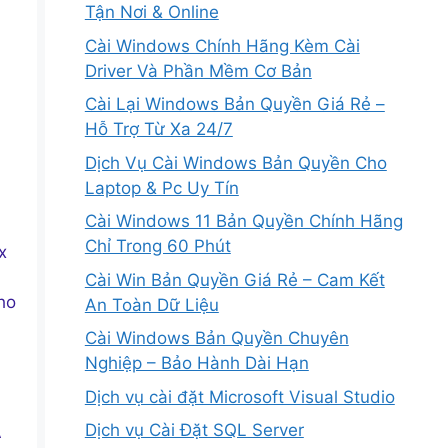
Tận Nơi & Online
Cài Windows Chính Hãng Kèm Cài
Driver Và Phần Mềm Cơ Bản
Cài Lại Windows Bản Quyền Giá Rẻ –
Hỗ Trợ Từ Xa 24/7
Dịch Vụ Cài Windows Bản Quyền Cho
Laptop & Pc Uy Tín
Cài Windows 11 Bản Quyền Chính Hãng
,
Chỉ Trong 60 Phút
x
Cài Win Bản Quyền Giá Rẻ – Cam Kết
ho
An Toàn Dữ Liệu
Cài Windows Bản Quyền Chuyên
Nghiệp – Bảo Hành Dài Hạn
Dịch vụ cài đặt Microsoft Visual Studio
Dịch vụ Cài Đặt SQL Server
A