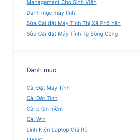
Management Cho Sinh Viên
Danh mục máy tính
Sửa Cài đặt Máy Tính Thị Xã Phổ Yên
Sửa Cài đặt Máy Tính Tp Sông Công
Danh mục
Cài Đặt Máy Tính
Cài Đặt Tỉnh
Cài phần mềm
Cài Win
Linh Kiện Laptop Giá Rẻ