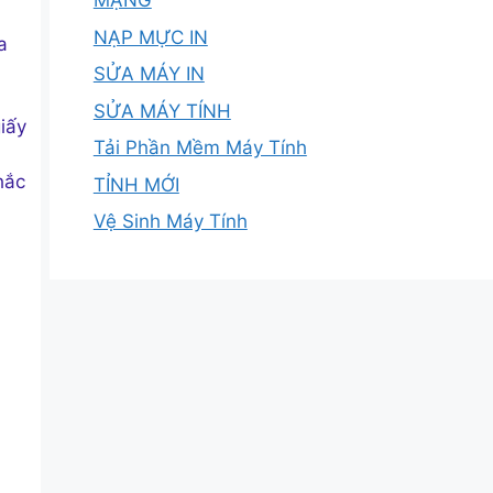
MẠNG
NẠP MỰC IN
a
SỬA MÁY IN
SỬA MÁY TÍNH
giấy
Tải Phần Mềm Máy Tính
hắc
TỈNH MỚI
Vệ Sinh Máy Tính