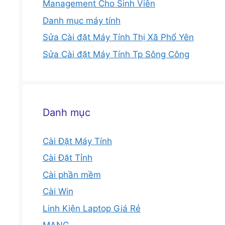
Management Cho Sinh Viên
Danh mục máy tính
Sửa Cài đặt Máy Tính Thị Xã Phổ Yên
Sửa Cài đặt Máy Tính Tp Sông Công
Danh mục
Cài Đặt Máy Tính
Cài Đặt Tỉnh
Cài phần mềm
Cài Win
Linh Kiện Laptop Giá Rẻ