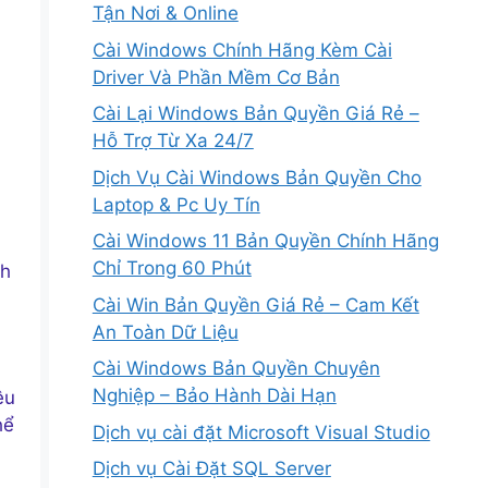
Tận Nơi & Online
Cài Windows Chính Hãng Kèm Cài
Driver Và Phần Mềm Cơ Bản
Cài Lại Windows Bản Quyền Giá Rẻ –
Hỗ Trợ Từ Xa 24/7
Dịch Vụ Cài Windows Bản Quyền Cho
Laptop & Pc Uy Tín
Cài Windows 11 Bản Quyền Chính Hãng
Chỉ Trong 60 Phút
nh
Cài Win Bản Quyền Giá Rẻ – Cam Kết
An Toàn Dữ Liệu
Cài Windows Bản Quyền Chuyên
Nghiệp – Bảo Hành Dài Hạn
ệu
hể
Dịch vụ cài đặt Microsoft Visual Studio
Dịch vụ Cài Đặt SQL Server