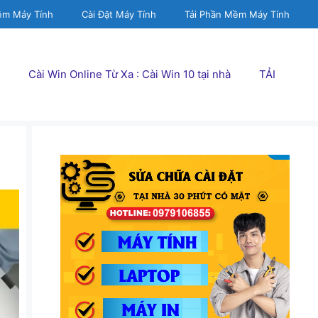
ềm Máy Tính
Cài Đặt Máy Tính
Tải Phần Mềm Máy Tính
Cài Win Online Từ Xa : Cài Win 10 tại nhà
TẢI