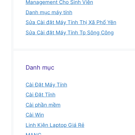
Management Cho Sinh Viên
Danh mục máy tính
Sửa Cài đặt Máy Tính Thị Xã Phổ Yên
Sửa Cài đặt Máy Tính Tp Sông Công
Danh mục
Cài Đặt Máy Tính
Cài Đặt Tỉnh
Cài phần mềm
Cài Win
Linh Kiện Laptop Giá Rẻ