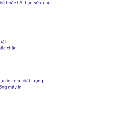
thế hoặc hết hạn sử dụng
hặt
chắc chắn
ực in kém chất lượng
rống máy in