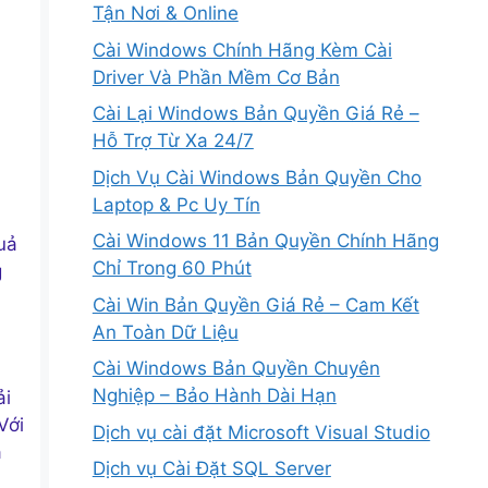
Tận Nơi & Online
Cài Windows Chính Hãng Kèm Cài
Driver Và Phần Mềm Cơ Bản
Cài Lại Windows Bản Quyền Giá Rẻ –
Hỗ Trợ Từ Xa 24/7
Dịch Vụ Cài Windows Bản Quyền Cho
Laptop & Pc Uy Tín
Cài Windows 11 Bản Quyền Chính Hãng
uả
Chỉ Trong 60 Phút
g
Cài Win Bản Quyền Giá Rẻ – Cam Kết
An Toàn Dữ Liệu
Cài Windows Bản Quyền Chuyên
Nghiệp – Bảo Hành Dài Hạn
ải
 Với
Dịch vụ cài đặt Microsoft Visual Studio
à
Dịch vụ Cài Đặt SQL Server