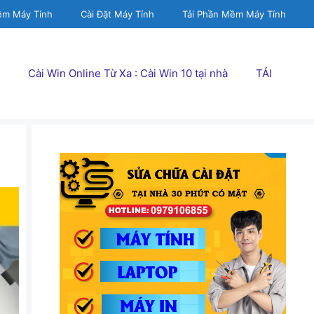
ềm Máy Tính
Cài Đặt Máy Tính
Tải Phần Mềm Máy Tính
Cài Win Online Từ Xa : Cài Win 10 tại nhà
TẢI