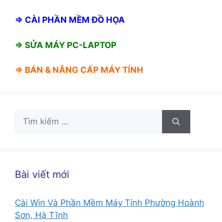
⇒
CÀI PHẦN MỀM ĐỒ HỌA
⇒ SỬA MÁY PC-LAPTOP
⇒ BÁN &
NÂNG CẤP MÁY TÍNH
Tìm
kiếm
cho:
Bài viết mới
Cài Win Và Phần Mềm Máy Tính Phường Hoành
Sơn, Hà Tĩnh