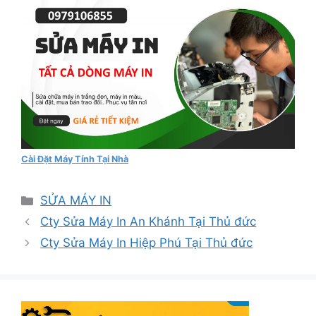
Cài Đặt Máy Tính Tại Nhà
Danh
SỬA MÁY IN
mục
Cty Sửa Máy In An Khánh Tại Thủ đức
Cty Sửa Máy In Hiệp Phú Tại Thủ đức