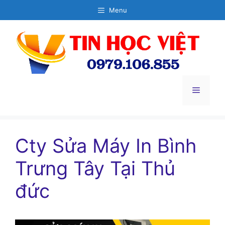
Chuyển
Menu
đến
nội
dung
Menu
Cty Sửa Máy In Bình
Trưng Tây Tại Thủ
đức