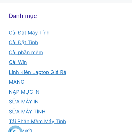
Danh mục
Cài Đặt Máy Tính
Cài Đặt Tỉnh
Cài phần mềm
Cài Win
Linh Kiện Laptop Giá Rẻ
MẠNG
NẠP MỰC IN
SỬA MÁY IN
SỬA MÁY TÍNH
Tải Phần Mềm Máy Tính
TỈNH MỚI