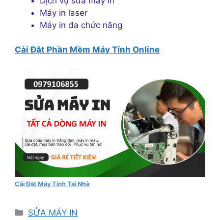
Dịch vụ sửa máy in
Máy in laser
Máy in đa chức năng
Cài Đặt Phần Mềm Máy Tính Online
Cài Đặt Máy Tính Tại Nhà
Danh
SỬA MÁY IN