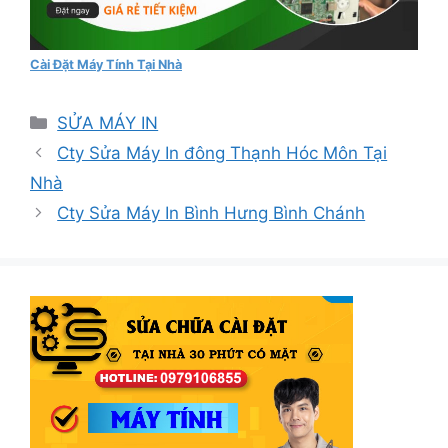
Cài Đặt Máy Tính Tại Nhà
Danh
SỬA MÁY IN
mục
Cty Sửa Máy In đông Thạnh Hóc Môn Tại
Nhà
Cty Sửa Máy In Bình Hưng Bình Chánh