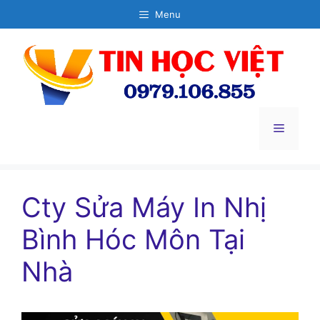
Chuyển
Menu
đến
nội
dung
Menu
Cty Sửa Máy In Nhị
Bình Hóc Môn Tại
Nhà