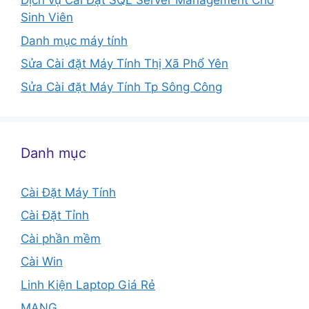
Dịch vụ Cài Đặt SQL Server Management Cho
Sinh Viên
Danh mục máy tính
Sửa Cài đặt Máy Tính Thị Xã Phổ Yên
Sửa Cài đặt Máy Tính Tp Sông Công
Danh mục
Cài Đặt Máy Tính
Cài Đặt Tỉnh
Cài phần mềm
Cài Win
Linh Kiện Laptop Giá Rẻ
MẠNG