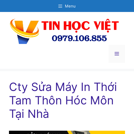
Chuyển
Menu
đến
nội
dung
Menu
Cty Sửa Máy In Thới
Tam Thôn Hóc Môn
Tại Nhà