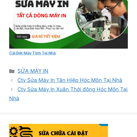
Cài Đặt Máy Tính Tại Nhà
Danh
SỬA MÁY IN
mục
Cty Sửa Máy In Tân Hiệp Hóc Môn Tại Nhà
Cty Sửa Máy In Xuân Thới đông Hóc Môn Tại
Nhà