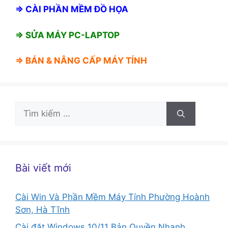
⇒
CÀI PHẦN MỀM ĐỒ HỌA
⇒ SỬA MÁY PC-LAPTOP
⇒ BÁN &
NÂNG CẤP MÁY TÍNH
Tìm
kiếm
cho:
Bài viết mới
Cài Win Và Phần Mềm Máy Tính Phường Hoành
Sơn, Hà Tĩnh
Cài đặt Windows 10/11 Bản Quyền Nhanh