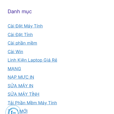
Danh mục
Cài Đặt Máy Tính
Cài Đặt Tỉnh
Cài phần mềm
Cài Win
Linh Kiện Laptop Giá Rẻ
MẠNG
NẠP MỰC IN
SỬA MÁY IN
SỬA MÁY TÍNH
Tải Phần Mềm Máy Tính
TỈNH MỚI