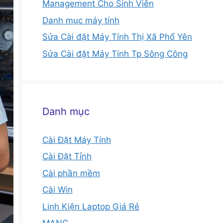
Management Cho Sinh Viên
Danh mục máy tính
Sửa Cài đặt Máy Tính Thị Xã Phổ Yên
Sửa Cài đặt Máy Tính Tp Sông Công
Danh mục
Cài Đặt Máy Tính
Cài Đặt Tỉnh
Cài phần mềm
Cài Win
Linh Kiện Laptop Giá Rẻ