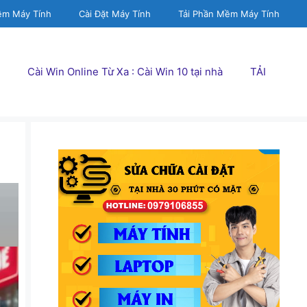
ềm Máy Tính
Cài Đặt Máy Tính
Tải Phần Mềm Máy Tính
Cài Win Online Từ Xa : Cài Win 10 tại nhà
TẢI