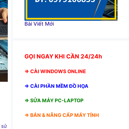
Bài Viết Mới
GỌI NGAY KHI CẦN 24/24h
⇒
CÀI WINDOWS ONLINE
⇒
CÀI PHẦN MỀM ĐỒ HỌA
⇒ SỬA MÁY PC-LAPTOP
⇒ BÁN &
NÂNG CẤP MÁY TÍNH
i sử