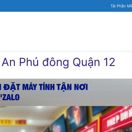
Tải Phần M
h An Phú đông Quận 12