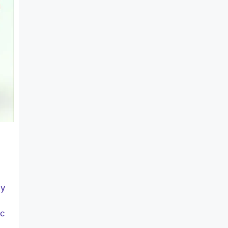
áy
ác