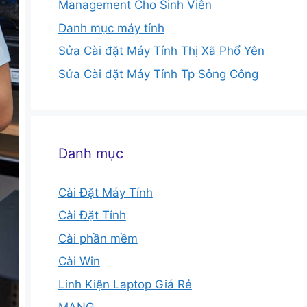
Management Cho Sinh Viên
Danh mục máy tính
Sửa Cài đặt Máy Tính Thị Xã Phổ Yên
Sửa Cài đặt Máy Tính Tp Sông Công
Danh mục
Cài Đặt Máy Tính
Cài Đặt Tỉnh
Cài phần mềm
Cài Win
Linh Kiện Laptop Giá Rẻ