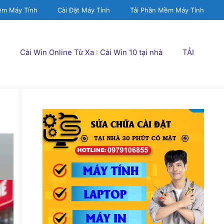
ềm Máy Tính
Cài Đặt Máy Tính
Tải Phần Mềm Máy Tính
Cài Win Online Từ Xa : Cài Win 10 tại nhà
TẢI