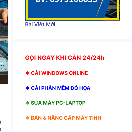
Bài Viết Mới
GỌI NGAY KHI CẦN 24/24h
⇒
CÀI WINDOWS ONLINE
⇒
CÀI PHẦN MỀM ĐỒ HỌA
⇒ SỬA MÁY PC-LAPTOP
⇒ BÁN &
NÂNG CẤP MÁY TÍNH
g
ài