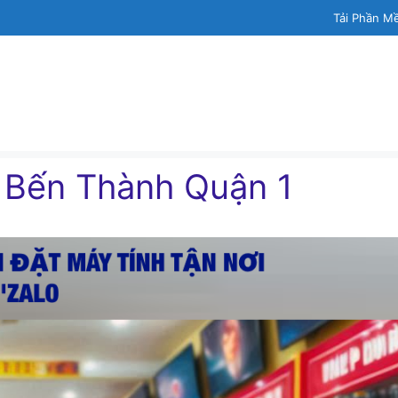
Tải Phần M
h Bến Thành Quận 1