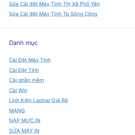
Sửa Cài đặt Máy Tính Thị Xã Phổ Yên
Sửa Cài đặt Máy Tính Tp Sông Công
Danh mục
Cài Đặt Máy Tính
Cài Đặt Tỉnh
Cài phần mềm
Cài Win
Linh Kiện Laptop Giá Rẻ
MẠNG
NẠP MỰC IN
SỬA MÁY IN