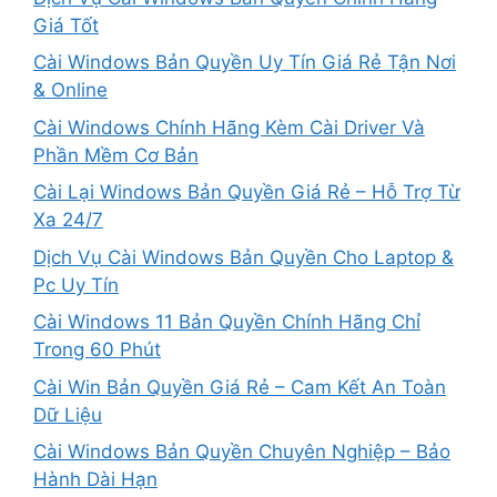
Giá Tốt
Cài Windows Bản Quyền Uy Tín Giá Rẻ Tận Nơi
& Online
Cài Windows Chính Hãng Kèm Cài Driver Và
Phần Mềm Cơ Bản
Cài Lại Windows Bản Quyền Giá Rẻ – Hỗ Trợ Từ
Xa 24/7
Dịch Vụ Cài Windows Bản Quyền Cho Laptop &
Pc Uy Tín
Cài Windows 11 Bản Quyền Chính Hãng Chỉ
Trong 60 Phút
Cài Win Bản Quyền Giá Rẻ – Cam Kết An Toàn
Dữ Liệu
Cài Windows Bản Quyền Chuyên Nghiệp – Bảo
Hành Dài Hạn