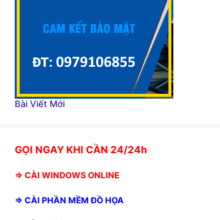
Bài Viết Mới
GỌI NGAY KHI CẦN 24/24h
⇒
CÀI WINDOWS ONLINE
⇒
CÀI PHẦN MỀM ĐỒ HỌA