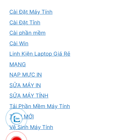
Cài Đặt Máy Tính
Cài Đặt Tỉnh
Cài phần mềm
Cài Win
Linh Kiện Laptop Giá Rẻ
MẠNG
NẠP MỰC IN
SỬA MÁY IN
SỬA MÁY TÍNH
Tải Phần Mềm Máy Tính
TỈNH MỚI
Vệ Sinh Máy Tính