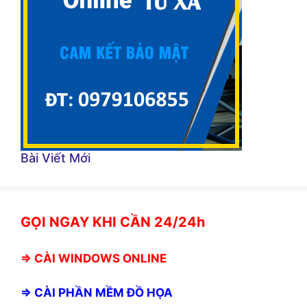
Bài Viết Mới
GỌI NGAY KHI CẦN 24/24h
⇒
CÀI WINDOWS ONLINE
⇒
CÀI PHẦN MỀM ĐỒ HỌA