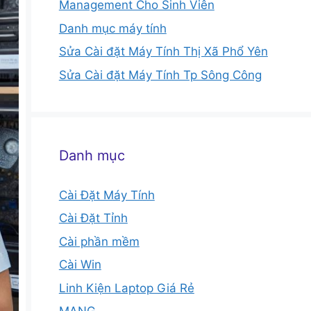
Management Cho Sinh Viên
Danh mục máy tính
Sửa Cài đặt Máy Tính Thị Xã Phổ Yên
Sửa Cài đặt Máy Tính Tp Sông Công
Danh mục
Cài Đặt Máy Tính
Cài Đặt Tỉnh
Cài phần mềm
Cài Win
Linh Kiện Laptop Giá Rẻ