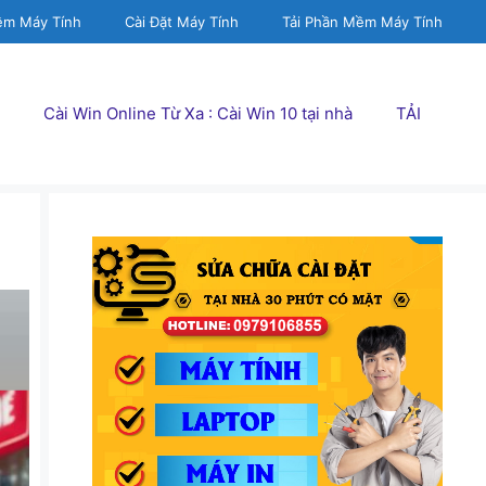
ềm Máy Tính
Cài Đặt Máy Tính
Tải Phần Mềm Máy Tính
Cài Win Online Từ Xa : Cài Win 10 tại nhà
TẢI