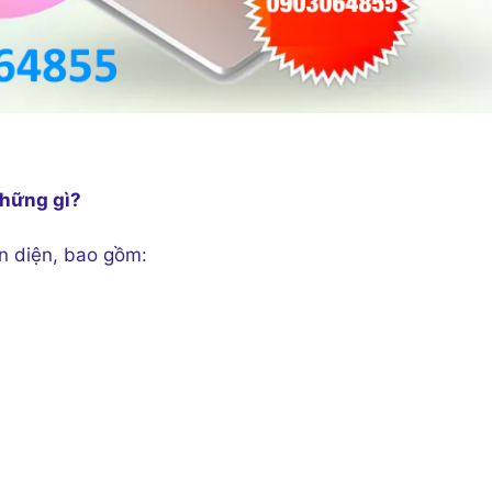
những gì?
̀n diện, bao gồm: