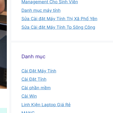
Management Cho Sinh Viên
Danh mục máy tính
Sửa Cài đặt Máy Tính Thị Xã Phổ Yên
Sửa Cài đặt Máy Tính Tp Sông Công
Danh mục
Cài Đặt Máy Tính
Cài Đặt Tỉnh
Cài phần mềm
Cài Win
Linh Kiện Laptop Giá Rẻ