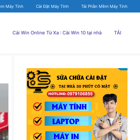
ềm Máy Tính
Cài Đặt Máy Tính
Tải Phần Mềm Máy Tính
Cài Win Online Từ Xa : Cài Win 10 tại nhà
TẢI