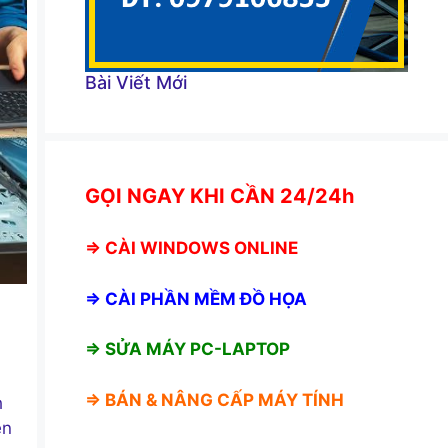
Bài Viết Mới
GỌI NGAY KHI CẦN 24/24h
⇒
CÀI WINDOWS ONLINE
⇒
CÀI PHẦN MỀM ĐỒ HỌA
⇒ SỬA MÁY PC-LAPTOP
⇒ BÁN &
NÂNG CẤP MÁY TÍNH
h
ên