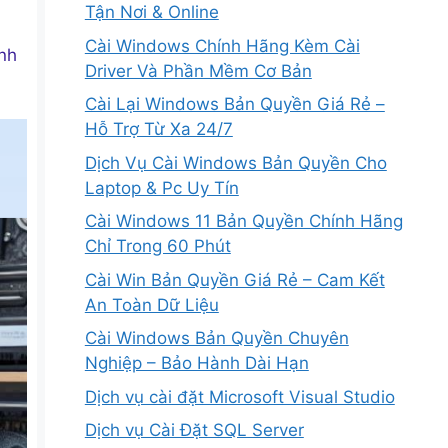
Tận Nơi & Online
Cài Windows Chính Hãng Kèm Cài
inh
Driver Và Phần Mềm Cơ Bản
Cài Lại Windows Bản Quyền Giá Rẻ –
Hỗ Trợ Từ Xa 24/7
Dịch Vụ Cài Windows Bản Quyền Cho
Laptop & Pc Uy Tín
Cài Windows 11 Bản Quyền Chính Hãng
Chỉ Trong 60 Phút
Cài Win Bản Quyền Giá Rẻ – Cam Kết
An Toàn Dữ Liệu
Cài Windows Bản Quyền Chuyên
Nghiệp – Bảo Hành Dài Hạn
Dịch vụ cài đặt Microsoft Visual Studio
Dịch vụ Cài Đặt SQL Server