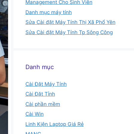
Management Cho Sinh Viên
Danh mục máy tính
Sửa Cài đặt Máy Tính Thị Xã Phổ Yên
Sửa Cài đặt Máy Tính Tp Sông Công
Danh mục
Cài Đặt Máy Tính
Cài Đặt Tỉnh
Cài phần mềm
Cài Win
Linh Kiện Laptop Giá Rẻ