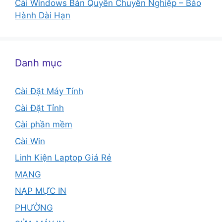
Cài Windows Bản Quyền Chuyên Nghiệp – Bảo
Hành Dài Hạn
Danh mục
Cài Đặt Máy Tính
Cài Đặt Tỉnh
Cài phần mềm
Cài Win
Linh Kiện Laptop Giá Rẻ
MẠNG
NẠP MỰC IN
PHƯỜNG