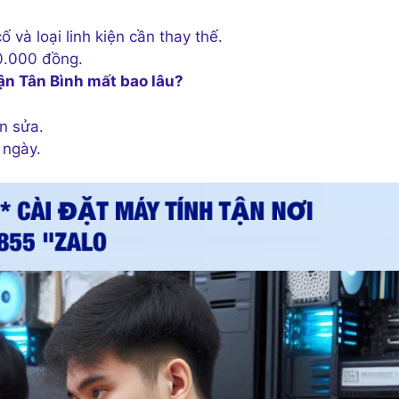
và loại linh kiện cần thay thế.
0.000 đồng.
ận Tân Bình mất bao lâu?
n sửa.
 ngày.