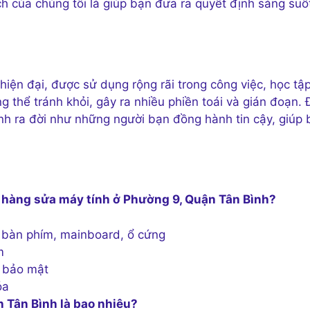
h của chúng tôi là giúp bạn đưa ra quyết định sáng suố
hiện đại, được sử dụng rộng rãi trong công việc, học tậ
ông thể tránh khỏi, gây ra nhiều phiền toái và gián đoạn. 
nh ra đời như những người bạn đồng hành tin cậy, giúp 
 hàng sửa máy tính ở Phường 9, Quận Tân Bình?
 bàn phím, mainboard, ổ cứng
m
ề bảo mật
óa
 Tân Bình là bao nhiêu?