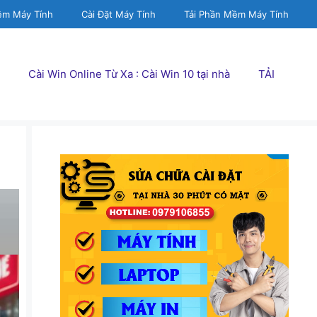
ềm Máy Tính
Cài Đặt Máy Tính
Tải Phần Mềm Máy Tính
Cài Win Online Từ Xa : Cài Win 10 tại nhà
TẢI