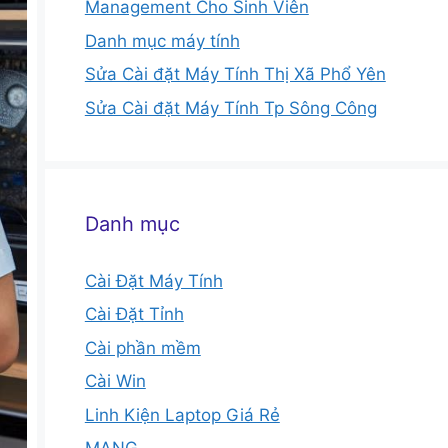
Management Cho Sinh Viên
Danh mục máy tính
Sửa Cài đặt Máy Tính Thị Xã Phổ Yên
Sửa Cài đặt Máy Tính Tp Sông Công
Danh mục
Cài Đặt Máy Tính
Cài Đặt Tỉnh
Cài phần mềm
Cài Win
Linh Kiện Laptop Giá Rẻ