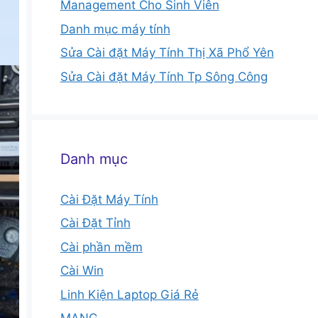
Management Cho Sinh Viên
Danh mục máy tính
Sửa Cài đặt Máy Tính Thị Xã Phổ Yên
Sửa Cài đặt Máy Tính Tp Sông Công
Danh mục
Cài Đặt Máy Tính
Cài Đặt Tỉnh
Cài phần mềm
Cài Win
Linh Kiện Laptop Giá Rẻ