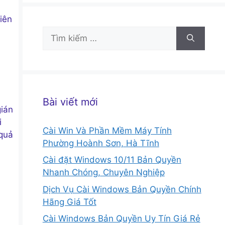
a
iên
Tìm
kiếm
cho:
à
Bài viết mới
gián
i
Cài Win Và Phần Mềm Máy Tính
 quả
Phường Hoành Sơn, Hà Tĩnh
Cài đặt Windows 10/11 Bản Quyền
Nhanh Chóng, Chuyên Nghiệp
Dịch Vụ Cài Windows Bản Quyền Chính
Hãng Giá Tốt
Cài Windows Bản Quyền Uy Tín Giá Rẻ