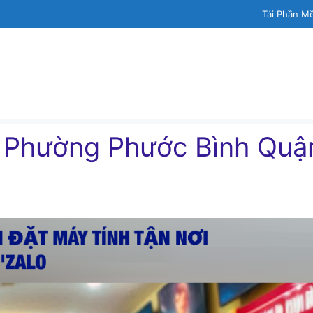
Tải Phần M
h Phường Phước Bình Quậ