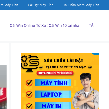
ềm Máy Tính
Cài Đặt Máy Tính
Tải Phần Mềm Máy Tính
Cài Win Online Từ Xa : Cài Win 10 tại nhà
TẢI