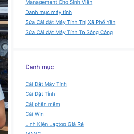
Management Cho Sinh Viên
Danh mục máy tính
Sửa Cài đặt Máy Tính Thị Xã Phổ Yên
Sửa Cài đặt Máy Tính Tp Sông Công
Danh mục
Cài Đặt Máy Tính
Cài Đặt Tỉnh
Cài phần mềm
Cài Win
Linh Kiện Laptop Giá Rẻ