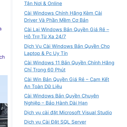
Tận Nơi & Online
Cài Windows Chính Hãng Kèm Cài
Driver Và Phần Mềm Cơ Bản
a
Cài Lại Windows Bản Quyền Giá Rẻ –
Hỗ Trợ Từ Xa 24/7
Dịch Vụ Cài Windows Bản Quyền Cho
Laptop & Pc Uy Tín
ch
Cài Windows 11 Bản Quyền Chính Hãng
Chỉ Trong 60 Phút
Cài Win Bản Quyền Giá Rẻ – Cam Kết
An Toàn Dữ Liệu
Cài Windows Bản Quyền Chuyên
Nghiệp – Bảo Hành Dài Hạn
Dịch vụ cài đặt Microsoft Visual Studio
Dịch vụ Cài Đặt SQL Server