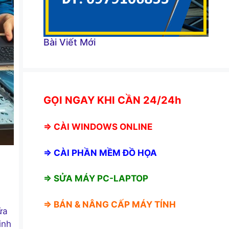
Bài Viết Mới
GỌI NGAY KHI CẦN 24/24h
⇒
CÀI WINDOWS ONLINE
⇒
CÀI PHẦN MỀM ĐỒ HỌA
⇒ SỬA MÁY PC-LAPTOP
⇒ BÁN &
NÂNG CẤP MÁY TÍNH
ửa
inh