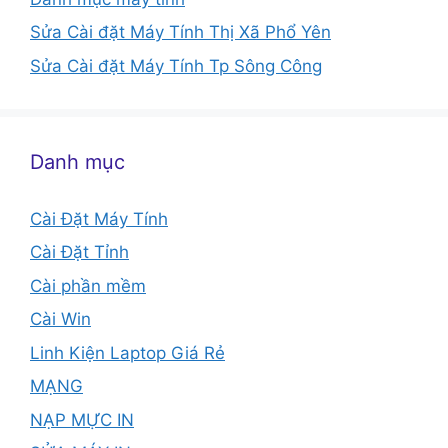
Sửa Cài đặt Máy Tính Thị Xã Phổ Yên
Sửa Cài đặt Máy Tính Tp Sông Công
Danh mục
Cài Đặt Máy Tính
Cài Đặt Tỉnh
Cài phần mềm
Cài Win
Linh Kiện Laptop Giá Rẻ
MẠNG
NẠP MỰC IN