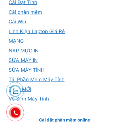
Cài Đặt Tỉnh
Cài phần mềm
Cài Win
Linh Kiện Laptop Giá Rẻ
MẠNG
NẠP MỰC IN
SỬA MÁY IN
SỬA MÁY TÍNH
Tải Phần Mềm Máy Tính
TỈNH MỚI
Vệ Sinh Máy Tính
Cài đặt phần mềm online