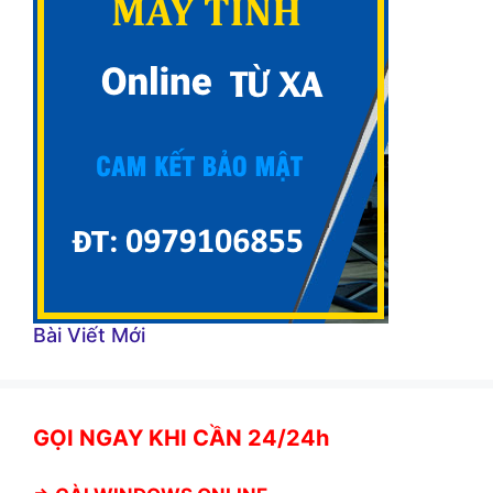
Bài Viết Mới
GỌI NGAY KHI CẦN 24/24h