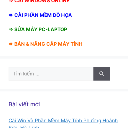
⇒
CÀI WINDOWS ONLINE
⇒
CÀI PHẦN MỀM ĐỒ HỌA
⇒ SỬA MÁY PC-LAPTOP
⇒ BÁN &
NÂNG CẤP MÁY TÍNH
Tìm
kiếm
cho:
Bài viết mới
Cài Win Và Phần Mềm Máy Tính Phường Hoành
Sơn, Hà Tĩnh