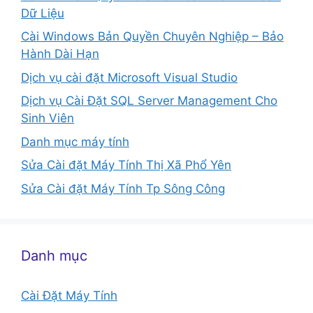
Dữ Liệu
Cài Windows Bản Quyền Chuyên Nghiệp – Bảo
Hành Dài Hạn
Dịch vụ cài đặt Microsoft Visual Studio
Dịch vụ Cài Đặt SQL Server Management Cho
Sinh Viên
Danh mục máy tính
Sửa Cài đặt Máy Tính Thị Xã Phổ Yên
Sửa Cài đặt Máy Tính Tp Sông Công
Danh mục
Cài Đặt Máy Tính