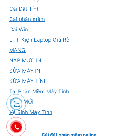
Cài Đặt Tỉnh
Cài phần mềm
Cài Win
Linh Kiện Laptop Giá Rẻ
MẠNG
NẠP MỰC IN
SỬA MÁY IN
SỬA MÁY TÍNH
Tải Phần Mềm Máy Tính
TỈNH MỚI
Vệ Sinh Máy Tính
Cài đặt phần mềm online