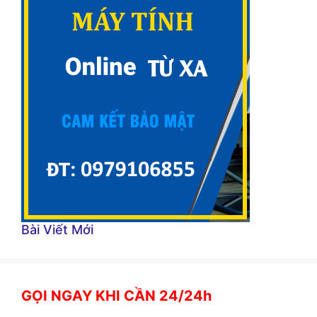
Bài Viết Mới
GỌI NGAY KHI CẦN 24/24h