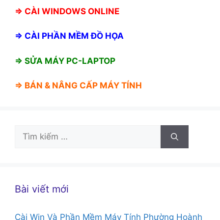
⇒
CÀI WINDOWS ONLINE
⇒
CÀI PHẦN MỀM ĐỒ HỌA
⇒ SỬA MÁY PC-LAPTOP
⇒ BÁN &
NÂNG CẤP MÁY TÍNH
Tìm
kiếm
cho:
Bài viết mới
Cài Win Và Phần Mềm Máy Tính Phường Hoành