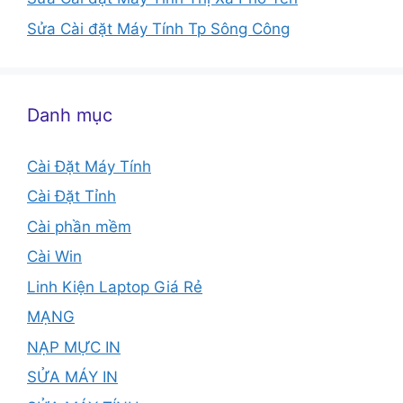
Sửa Cài đặt Máy Tính Tp Sông Công
Danh mục
Cài Đặt Máy Tính
Cài Đặt Tỉnh
Cài phần mềm
Cài Win
Linh Kiện Laptop Giá Rẻ
MẠNG
NẠP MỰC IN
SỬA MÁY IN