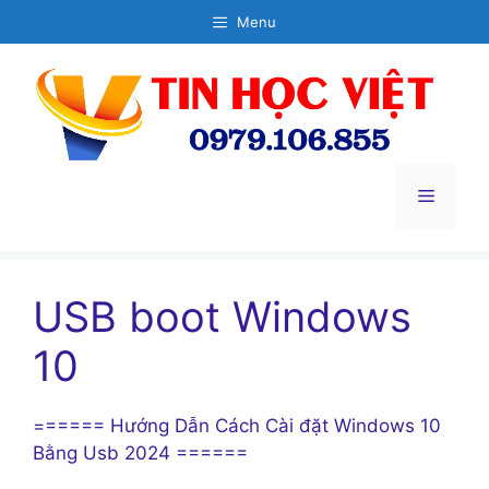
Chuyển
Menu
đến
nội
dung
Menu
USB boot Windows
10
====== Hướng Dẫn Cách Cài đặt Windows 10
Bằng Usb 2024 ======