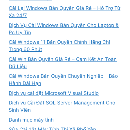
Cài Lại Windows Bản Quyền Giá Rẻ – Hỗ Trợ Từ
Xa 24/7
Dịch Vụ Cài Windows Bản Quyền Cho Laptop &
Pc Uy Tín
Cài Windows 11 Bản Quyền Chính Hãng Chỉ
Trong 60 Phút
Cài Win Bản Quyền Giá Rẻ – Cam Kết An Toàn
Dữ Liệu
Cài Windows Bản Quyền Chuyên Nghiệp – Bảo
Hành Dài Hạn
Dịch vụ cài đặt Microsoft Visual Studio
Dịch vụ Cài Đặt SQL Server Management Cho
Sinh Viên
Danh mục máy tính
Sửa Cài đặt Máy Tính Thị Xã Phổ Yên