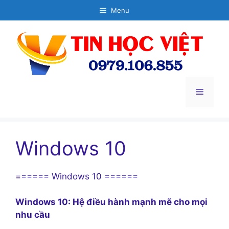
Chuyển
Menu
đến
nội
dung
Menu
Windows 10
====== Windows 10 ======
Windows 10: Hệ điều hành mạnh mẽ cho mọi
nhu cầu