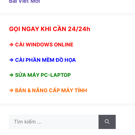
Bài Viết Mới
GỌI NGAY KHI CẦN 24/24h
⇒
CÀI WINDOWS ONLINE
⇒
CÀI PHẦN MỀM ĐỒ HỌA
⇒ SỬA MÁY PC-LAPTOP
⇒ BÁN &
NÂNG CẤP MÁY TÍNH
Tìm
kiếm
cho: