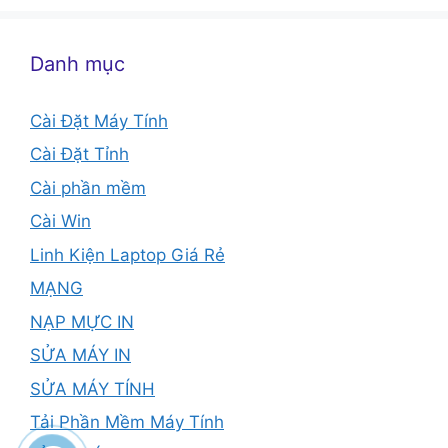
Danh mục
Cài Đặt Máy Tính
Cài Đặt Tỉnh
Cài phần mềm
Cài Win
Linh Kiện Laptop Giá Rẻ
MẠNG
NẠP MỰC IN
SỬA MÁY IN
SỬA MÁY TÍNH
Tải Phần Mềm Máy Tính