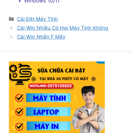
Windows 10/11
Danh
Cài Đặt Máy Tính
mục
Cài Win Nhiều Có Hại Máy Tính Không
Cài Win Nhấn F Mấy