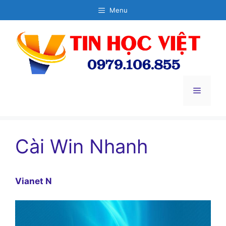
Chuyển
Menu
đến
nội
dung
Menu
Cài Win Nhanh
Vianet N