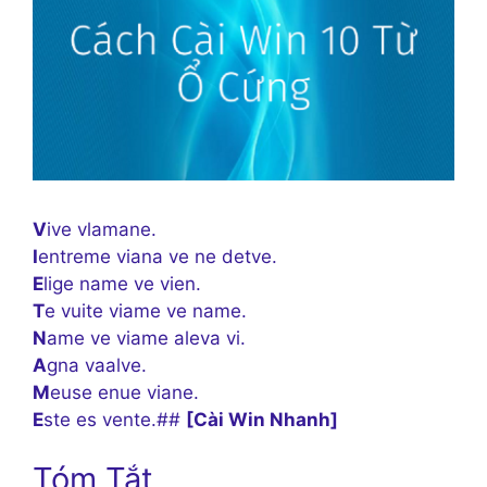
V
ive vlamane.
I
entreme viana ve ne detve.
E
lige name ve vien.
T
e vuite viame ve name.
N
ame ve viame aleva vi.
A
gna vaalve.
M
euse enue viane.
E
ste es vente.##
[Cài Win Nhanh]
Tóm Tắt