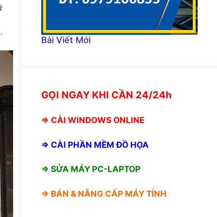
ữ
.
Bài Viết Mới
GỌI NGAY KHI CẦN 24/24h
⇒
CÀI WINDOWS ONLINE
⇒
CÀI PHẦN MỀM ĐỒ HỌA
⇒ SỬA MÁY PC-LAPTOP
⇒ BÁN &
NÂNG CẤP MÁY TÍNH