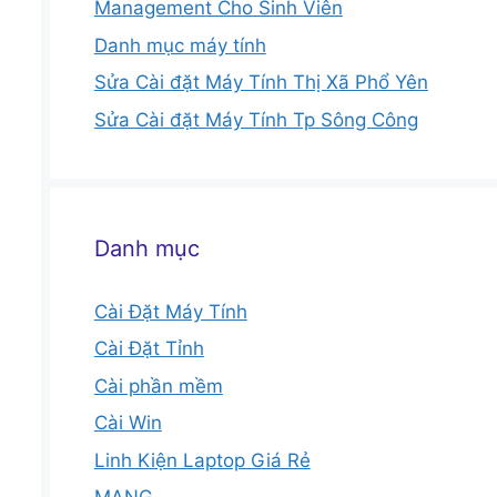
Management Cho Sinh Viên
Danh mục máy tính
Sửa Cài đặt Máy Tính Thị Xã Phổ Yên
Sửa Cài đặt Máy Tính Tp Sông Công
Danh mục
Cài Đặt Máy Tính
Cài Đặt Tỉnh
Cài phần mềm
Cài Win
Linh Kiện Laptop Giá Rẻ