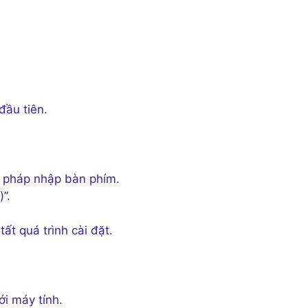
đầu tiên.
g pháp nhập bàn phím.
”.
t quá trình cài đặt.
ới máy tính.