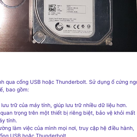
 tính qua cổng USB hoặc Thunderbolt. Sử dụng ổ cứng ng
hế, bao gồm:
ưu trữ của máy tính, giúp lưu trữ nhiều dữ liệu hơn.
quan trọng trên một thiết bị riêng biệt, bảo vệ khỏi mất
y tính.
ờng làm việc của mình mọi nơi, truy cập hệ điều hành,
 cổng USB hoặc Thunderbolt.