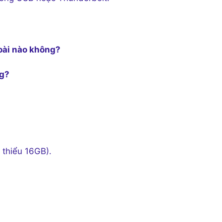
oài nào không?
ng?
 thiểu 16GB).