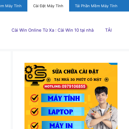
ềm Máy Tính
Cài Đặt Máy Tính
Tải Phần Mềm Máy Tính
Cài Win Online Từ Xa : Cài Win 10 tại nhà
TẢI