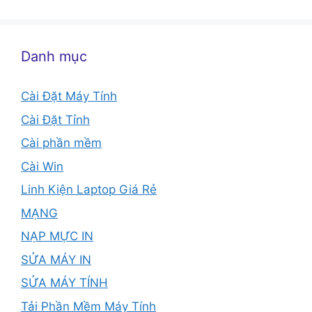
Danh mục
Cài Đặt Máy Tính
Cài Đặt Tỉnh
Cài phần mềm
Cài Win
Linh Kiện Laptop Giá Rẻ
MẠNG
NẠP MỰC IN
SỬA MÁY IN
SỬA MÁY TÍNH
Tải Phần Mềm Máy Tính