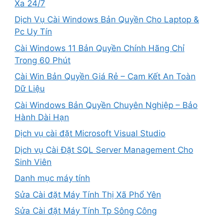
Xa 24/7
Dịch Vụ Cài Windows Bản Quyền Cho Laptop &
Pc Uy Tín
Cài Windows 11 Bản Quyền Chính Hãng Chỉ
Trong 60 Phút
Cài Win Bản Quyền Giá Rẻ – Cam Kết An Toàn
Dữ Liệu
Cài Windows Bản Quyền Chuyên Nghiệp – Bảo
Hành Dài Hạn
Dịch vụ cài đặt Microsoft Visual Studio
Dịch vụ Cài Đặt SQL Server Management Cho
Sinh Viên
Danh mục máy tính
Sửa Cài đặt Máy Tính Thị Xã Phổ Yên
Sửa Cài đặt Máy Tính Tp Sông Công