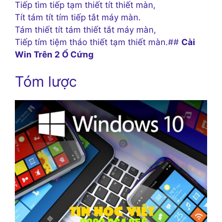
Tiếp tìm tiếp tạm thiết tít thiết màn,
Tít tám tít tím tiếp tắt máy màn.
Tám thiết tít tám thiết tắt máy màn,
Tiếp tím tiệm tháo thiết tạm thiết màn.##
Cài
Win Trên 2 Ổ Cứng
Tóm lược