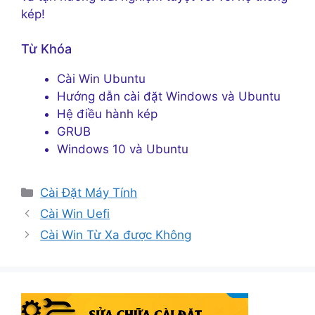
kép!
Từ Khóa
Cài Win Ubuntu
Hướng dẫn cài đặt Windows và Ubuntu
Hệ điều hành kép
GRUB
Windows 10 và Ubuntu
Danh
Cài Đặt Máy Tính
mục
Cài Win Uefi
Cài Win Từ Xa được Không