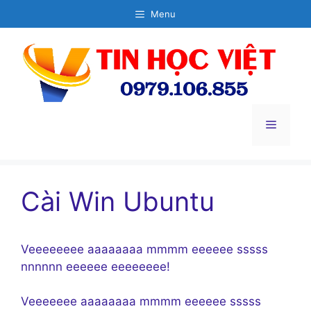
Chuyển
Menu
đến
nội
dung
Menu
Cài Win Ubuntu
Veeeeeeee aaaaaaaa mmmm eeeeee sssss
nnnnnn eeeeee eeeeeeee!
Veeeeeee aaaaaaaa mmmm eeeeee sssss