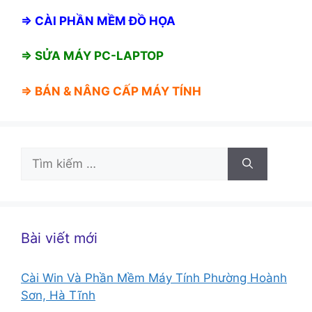
⇒
CÀI PHẦN MỀM ĐỒ HỌA
⇒ SỬA MÁY PC-LAPTOP
⇒ BÁN &
NÂNG CẤP MÁY TÍNH
Tìm
kiếm
cho:
Bài viết mới
Cài Win Và Phần Mềm Máy Tính Phường Hoành
Sơn, Hà Tĩnh