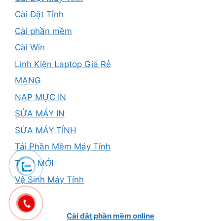
Cài Đặt Tỉnh
Cài phần mềm
Cài Win
Linh Kiện Laptop Giá Rẻ
MẠNG
NẠP MỰC IN
SỬA MÁY IN
SỬA MÁY TÍNH
Tải Phần Mềm Máy Tính
TỈNH MỚI
Vệ Sinh Máy Tính
Cài đặt phần mềm online