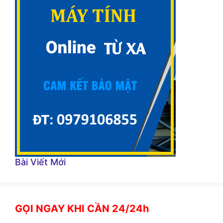
Bài Viết Mới
GỌI NGAY KHI CẦN 24/24h