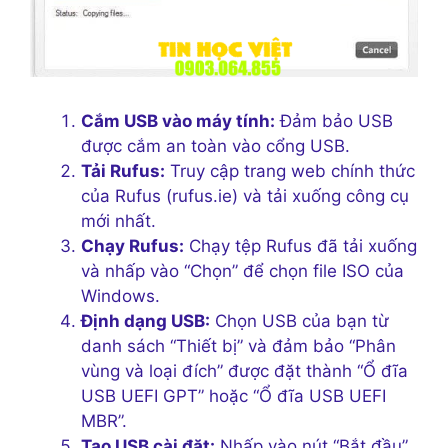
Cắm USB vào máy tính:
Đảm bảo USB
được cắm an toàn vào cổng USB.
Tải Rufus:
Truy cập trang web chính thức
của Rufus (rufus.ie) và tải xuống công cụ
mới nhất.
Chạy Rufus:
Chạy tệp Rufus đã tải xuống
và nhấp vào “Chọn” để chọn file ISO của
Windows.
Định dạng USB:
Chọn USB của bạn từ
danh sách “Thiết bị” và đảm bảo “Phân
vùng và loại đích” được đặt thành “Ổ đĩa
USB UEFI GPT” hoặc “Ổ đĩa USB UEFI
MBR”.
Tạo USB cài đặt:
Nhấp vào nút “Bắt đầu”