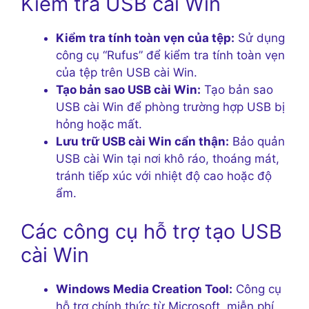
Kiểm tra USB cài Win
Kiểm tra tính toàn vẹn của tệp:
Sử dụng
công cụ “Rufus” để kiểm tra tính toàn vẹn
của tệp trên USB cài Win.
Tạo bản sao USB cài Win:
Tạo bản sao
USB cài Win để phòng trường hợp USB bị
hỏng hoặc mất.
Lưu trữ USB cài Win cẩn thận:
Bảo quản
USB cài Win tại nơi khô ráo, thoáng mát,
tránh tiếp xúc với nhiệt độ cao hoặc độ
ẩm.
Các công cụ hỗ trợ tạo USB
cài Win
Windows Media Creation Tool:
Công cụ
hỗ trợ chính thức từ Microsoft, miễn phí