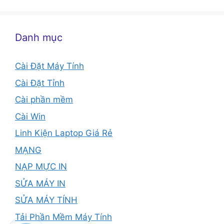
Danh mục
Cài Đặt Máy Tính
Cài Đặt Tỉnh
Cài phần mềm
Cài Win
Linh Kiện Laptop Giá Rẻ
MẠNG
NẠP MỰC IN
SỬA MÁY IN
SỬA MÁY TÍNH
Tải Phần Mềm Máy Tính