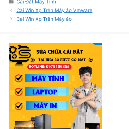
Danh
Cài Đặt Máy Tính
mục
Cài Win Xp Trên Máy ảo Vmware
Cài Win Xp Trên Máy ảo