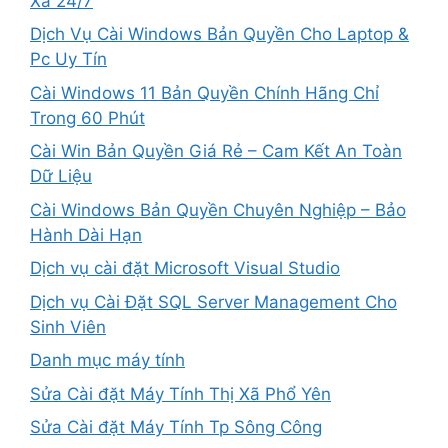
Xa 24/7
Dịch Vụ Cài Windows Bản Quyền Cho Laptop &
Pc Uy Tín
Cài Windows 11 Bản Quyền Chính Hãng Chỉ
Trong 60 Phút
Cài Win Bản Quyền Giá Rẻ – Cam Kết An Toàn
Dữ Liệu
Cài Windows Bản Quyền Chuyên Nghiệp – Bảo
Hành Dài Hạn
Dịch vụ cài đặt Microsoft Visual Studio
Dịch vụ Cài Đặt SQL Server Management Cho
Sinh Viên
Danh mục máy tính
Sửa Cài đặt Máy Tính Thị Xã Phổ Yên
Sửa Cài đặt Máy Tính Tp Sông Công