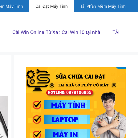
ềm Máy Tính
Cài Đặt Máy Tính
Tải Phần Mềm Máy Tính
Cài Win Online Từ Xa : Cài Win 10 tại nhà
TẢI