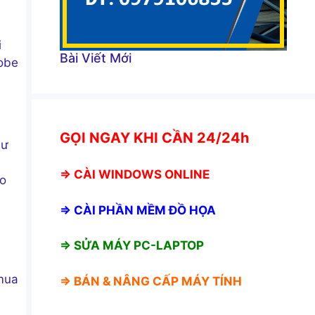
i
Bài Viết Mới
obe
GỌI NGAY KHI CẦN 24/24h
hư
⇒
CÀI WINDOWS ONLINE
ho
⇒
CÀI PHẦN MỀM ĐỒ HỌA
⇒ SỬA MÁY PC-LAPTOP
mua
⇒ BÁN &
NÂNG CẤP MÁY TÍNH