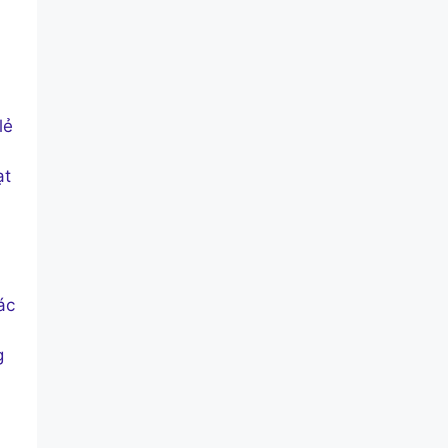
lẻ
ạt
ác
g
h