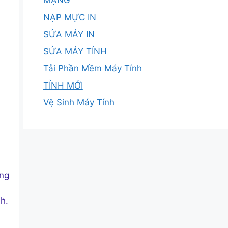
MẠNG
NẠP MỰC IN
SỬA MÁY IN
SỬA MÁY TÍNH
Tải Phần Mềm Máy Tính
TỈNH MỚI
Vệ Sinh Máy Tính
ờng
h.