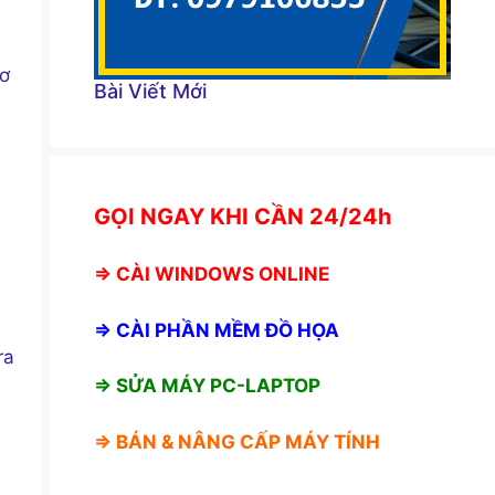
cơ
Bài Viết Mới
GỌI NGAY KHI CẦN 24/24h
⇒
CÀI WINDOWS ONLINE
⇒
CÀI PHẦN MỀM ĐỒ HỌA
ra
⇒ SỬA MÁY PC-LAPTOP
⇒ BÁN &
NÂNG CẤP MÁY TÍNH