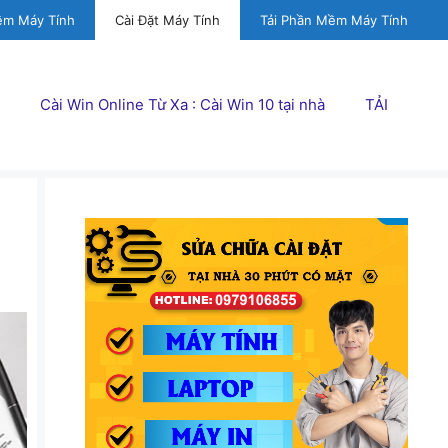
ềm Máy Tính
Cài Đặt Máy Tính
Tải Phần Mềm Máy Tính
Cài Win Online Từ Xa : Cài Win 10 tại nhà
TẢI