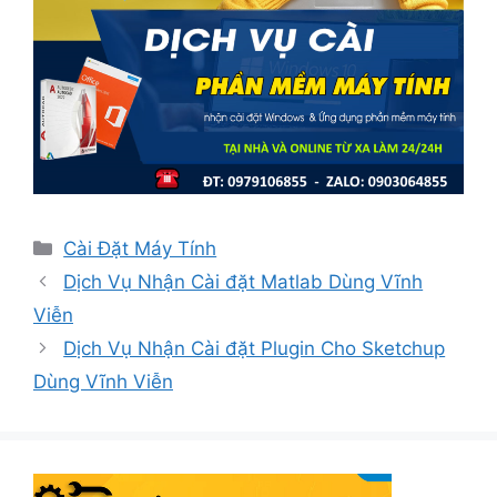
Danh
Cài Đặt Máy Tính
mục
Dịch Vụ Nhận Cài đặt Matlab Dùng Vĩnh
Viễn
Dịch Vụ Nhận Cài đặt Plugin Cho Sketchup
Dùng Vĩnh Viễn