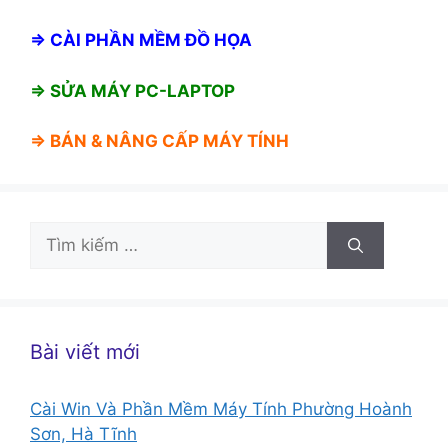
⇒
CÀI PHẦN MỀM ĐỒ HỌA
⇒ SỬA MÁY PC-LAPTOP
⇒ BÁN &
NÂNG CẤP MÁY TÍNH
Tìm
kiếm
cho:
Bài viết mới
Cài Win Và Phần Mềm Máy Tính Phường Hoành
Sơn, Hà Tĩnh