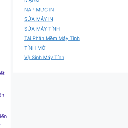
MẠNG
NẠP MỰC IN
SỬA MÁY IN
SỬA MÁY TÍNH
Tải Phần Mềm Máy Tính
TỈNH MỚI
Vệ Sinh Máy Tính
ết
ên
iến
.