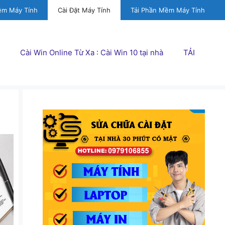
ềm Máy Tính
Cài Đặt Máy Tính
Tải Phần Mềm Máy Tính
Cài Win Online Từ Xa : Cài Win 10 tại nhà
TẢI