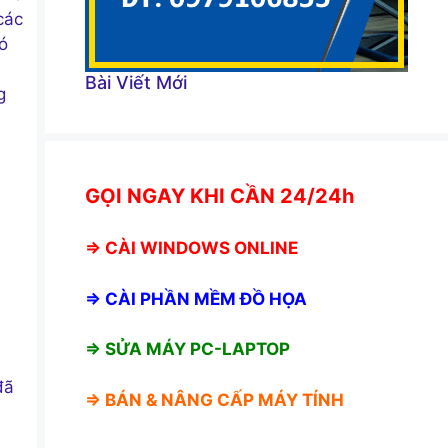
các
có
Bài Viết Mới
g
GỌI NGAY KHI CẦN 24/24h
⇒
CÀI WINDOWS ONLINE
⇒
CÀI PHẦN MỀM ĐỒ HỌA
⇒ SỬA MÁY PC-LAPTOP
đã
⇒ BÁN &
NÂNG CẤP MÁY TÍNH