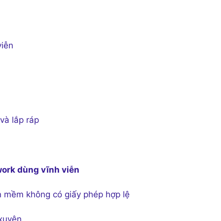
viễn
và lắp ráp
work dùng vĩnh viễn
n mềm không có giấy phép hợp lệ
xuyên