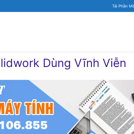
Tải Phần M
olidwork Dùng Vĩnh Viễn