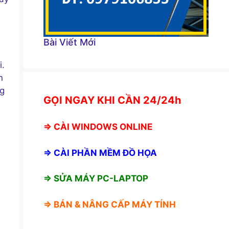
Bài Viết Mới
i.
n
ng
GỌI NGAY KHI CẦN 24/24h
⇒
CÀI WINDOWS ONLINE
⇒
CÀI PHẦN MỀM ĐỒ HỌA
⇒ SỬA MÁY PC-LAPTOP
⇒ BÁN &
NÂNG CẤP MÁY TÍNH