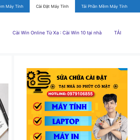
ềm Máy Tính
Cài Đặt Máy Tính
Tải Phần Mềm Máy Tính
Cài Win Online Từ Xa : Cài Win 10 tại nhà
TẢI