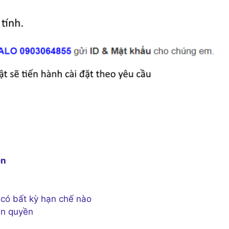
ễn
có bất kỳ hạn chế nào
bản quyền