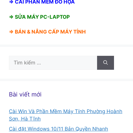
⇒
CÀI PHẦN MỀM ĐỒ HỌA
⇒ SỬA MÁY PC-LAPTOP
⇒ BÁN &
NÂNG CẤP MÁY TÍNH
Tìm
kiếm
cho:
Bài viết mới
Cài Win Và Phần Mềm Máy Tính Phường Hoành
Sơn, Hà Tĩnh
Cài đặt Windows 10/11 Bản Quyền Nhanh