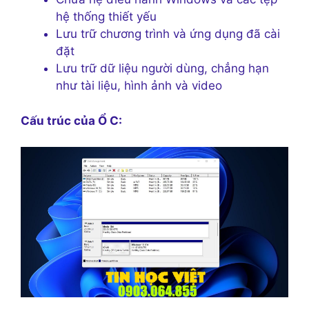
hệ thống thiết yếu
Lưu trữ chương trình và ứng dụng đã cài
đặt
Lưu trữ dữ liệu người dùng, chẳng hạn
như tài liệu, hình ảnh và video
Cấu trúc của Ổ C: