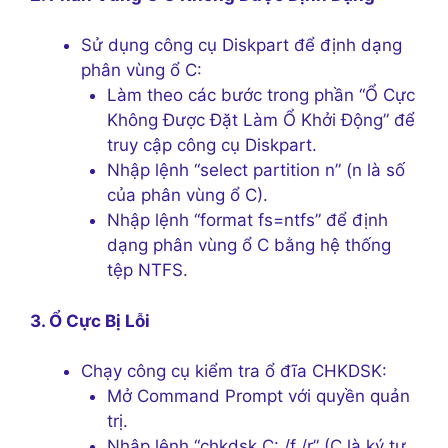
Sử dụng công cụ Diskpart để định dạng
phân vùng ổ C:
Làm theo các bước trong phần “Ổ Cực
Không Được Đặt Làm Ổ Khởi Động” để
truy cập công cụ Diskpart.
Nhập lệnh “select partition n” (n là số
của phân vùng ổ C).
Nhập lệnh “format fs=ntfs” để định
dạng phân vùng ổ C bằng hệ thống
tệp NTFS.
3. Ổ Cực Bị Lỗi
Chạy công cụ kiểm tra ổ đĩa CHKDSK:
Mở Command Prompt với quyền quản
trị.
Nhập lệnh “chkdsk C: /f /r” (C là ký tự